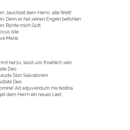
: Jauchzet dem Herrn, alle Welt!
: Denn er hat seinen Engeln befohlen
: Richte mich Gott
ocus iste
ve Maria
mt herzu, lasst uns froehlich sein
late Deo
 Lauda Sion Salvatorem
xultate Deo
Domine! Ad adjuvandum me festina
get dem Herrn ein neues Lied