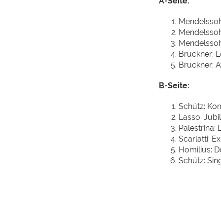
A-Seite:
Mendelssohn
Mendelssohn
Mendelssohn
Bruckner: L
Bruckner: A
B-Seite:
Schütz: Kom
Lasso: Jubi
Palestrina:
Scarlatti: E
Homilius: 
Schütz: Sin