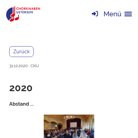
Menü
Zurück
31.12.2020
, CKU
2020
Abstand ...