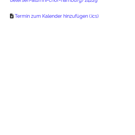
uetersen-alumni-chor-hamburg/24229
Termin zum Kalender hinzufügen (.ics)